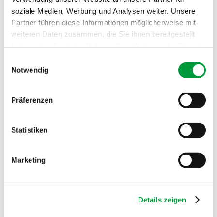
soziale Medien, Werbung und Analysen weiter. Unsere
Partner führen diese Informationen möglicherweise mit
weiteren Daten zusammen, die Sie ihnen bereitgestellt
haben oder die sie im Rahmen Ihrer Nutzung der Dienste
gesammelt haben.
Einwilligungsauswahl
Notwendig
Präferenzen
ONLINE ROOM DESIGNER
Statistiken
INSTALL YOUR NEW CARPET
VIRTUALLY.
Marketing
You want to see how the carpet looks in your home.
Then use our online room designer for the carpets in
Details zeigen
the Fascination#1, Projection#1 and Passion
collections. Upload your own picture or take a photo