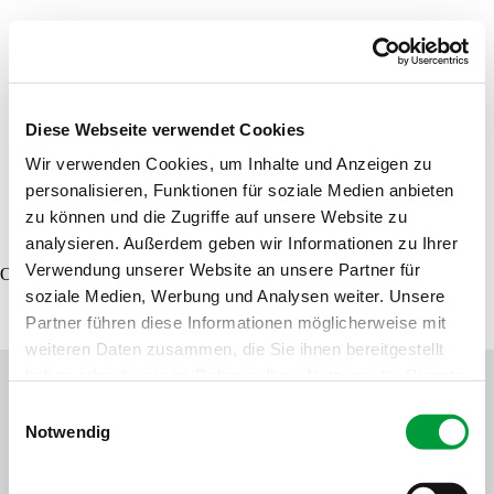
Product finder
Samples order
Diese Webseite verwendet Cookies
Wir verwenden Cookies, um Inhalte und Anzeigen zu
personalisieren, Funktionen für soziale Medien anbieten
DE
EN
FR
zu können und die Zugriffe auf unsere Website zu
analysieren. Außerdem geben wir Informationen zu Ihrer
Verwendung unserer Website an unsere Partner für
Oops, an error occurred! Code: 202608060028278d018d1c
soziale Medien, Werbung und Analysen weiter. Unsere
Partner führen diese Informationen möglicherweise mit
weiteren Daten zusammen, die Sie ihnen bereitgestellt
haben oder die sie im Rahmen Ihrer Nutzung der Dienste
gesammelt haben.
Einwilligungsauswahl
Notwendig
Contact