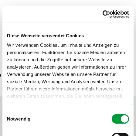
Product finder
Samples order
Diese Webseite verwendet Cookies
Wir verwenden Cookies, um Inhalte und Anzeigen zu
personalisieren, Funktionen für soziale Medien anbieten
DE
EN
FR
zu können und die Zugriffe auf unsere Website zu
analysieren. Außerdem geben wir Informationen zu Ihrer
Verwendung unserer Website an unsere Partner für
Oops, an error occurred! Code: 202608080814044f0e327f
soziale Medien, Werbung und Analysen weiter. Unsere
Partner führen diese Informationen möglicherweise mit
weiteren Daten zusammen, die Sie ihnen bereitgestellt
haben oder die sie im Rahmen Ihrer Nutzung der Dienste
gesammelt haben.
Einwilligungsauswahl
Notwendig
Contact