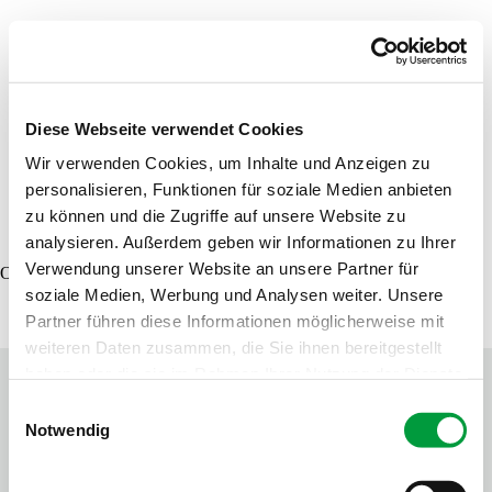
Product finder
Samples order
Diese Webseite verwendet Cookies
Wir verwenden Cookies, um Inhalte und Anzeigen zu
personalisieren, Funktionen für soziale Medien anbieten
DE
EN
FR
zu können und die Zugriffe auf unsere Website zu
analysieren. Außerdem geben wir Informationen zu Ihrer
Verwendung unserer Website an unsere Partner für
Oops, an error occurred! Code: 20260807134628745a7a73
soziale Medien, Werbung und Analysen weiter. Unsere
Partner führen diese Informationen möglicherweise mit
weiteren Daten zusammen, die Sie ihnen bereitgestellt
haben oder die sie im Rahmen Ihrer Nutzung der Dienste
gesammelt haben.
Einwilligungsauswahl
Notwendig
Contact