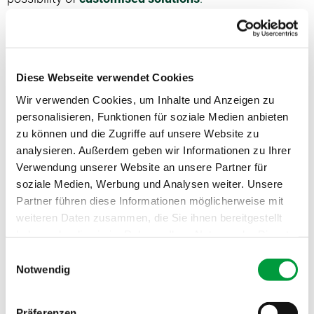
CONTACT
Diese Webseite verwendet Cookies
Wir verwenden Cookies, um Inhalte und Anzeigen zu
Get in touch with us.
personalisieren, Funktionen für soziale Medien anbieten
We will be pleased to answer your questions and
zu können und die Zugriffe auf unsere Website zu
suggestions.
analysieren. Außerdem geben wir Informationen zu Ihrer
Verwendung unserer Website an unsere Partner für
+
soziale Medien, Werbung und Analysen weiter. Unsere
Partner führen diese Informationen möglicherweise mit
CHOOSE THE LOOK OF YOUR CARPET
weiteren Daten zusammen, die Sie ihnen bereitgestellt
haben oder die sie im Rahmen Ihrer Nutzung der Dienste
gesammelt haben.
Einwilligungsauswahl
Notwendig
Präferenzen